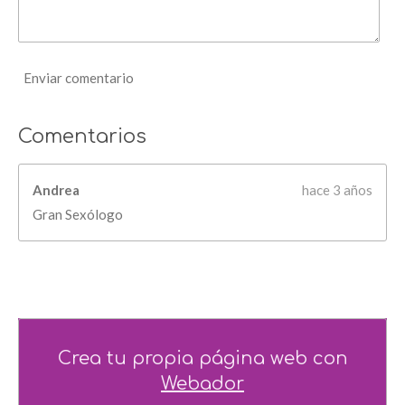
r
e
l
Enviar comentario
l
a
s
Comentarios
Andrea
hace 3 años
Gran Sexólogo
Crea tu propia página web con
Webador